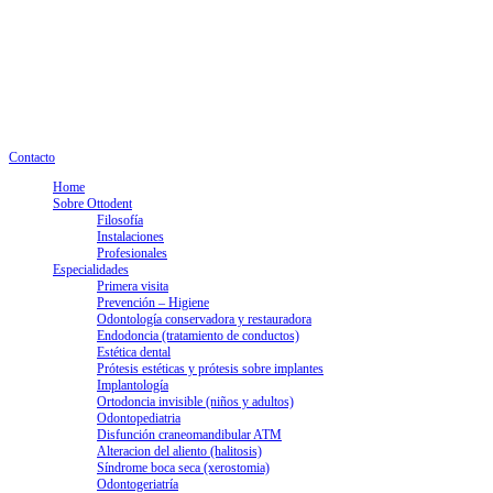
info@clinicaottodent.com
+34 93 405 20 00
Lunes a jueves: 9.30 - 18h. Viernes: 9.30 - 15h
Nº registro Generalitat E08049493
Contacto
Home
Sobre Ottodent
Filosofía
Instalaciones
Profesionales
Especialidades
Primera visita
Prevención – Higiene
Odontología conservadora y restauradora
Endodoncia (tratamiento de conductos)
Estética dental
Prótesis estéticas y prótesis sobre implantes
Implantología
Ortodoncia invisible (niños y adultos)
Odontopediatria
Disfunción craneomandibular ATM
Alteracion del aliento (halitosis)
Síndrome boca seca (xerostomia)
Odontogeriatría