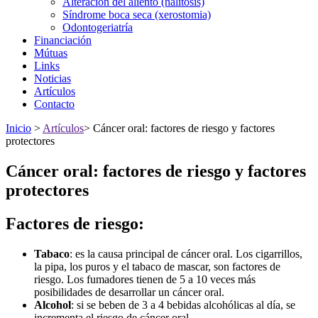
Alteracion del aliento (halitosis)
Síndrome boca seca (xerostomia)
Odontogeriatría
Financiación
Mútuas
Links
Noticias
Artículos
Contacto
Inicio
>
Artículos
>
Cáncer oral: factores de riesgo y factores
protectores
Cáncer oral: factores de riesgo y factores
protectores
Factores de riesgo:
Tabaco
: es la causa principal de cáncer oral. Los cigarrillos,
la pipa, los puros y el tabaco de mascar, son factores de
riesgo. Los fumadores tienen de 5 a 10 veces más
posibilidades de desarrollar un cáncer oral.
Alcohol
: si se beben de 3 a 4 bebidas alcohólicas al día, se
incrementa el riesgo de cáncer oral.