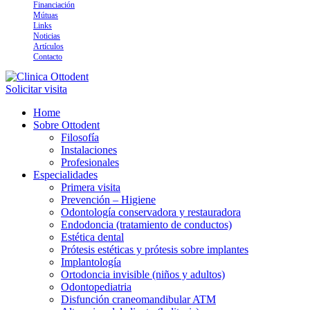
Financiación
Mútuas
Links
Noticias
Artículos
Contacto
Solicitar visita
Arte y tecnología dental
Clinica Ottodent
Home
Sobre Ottodent
Filosofía
Instalaciones
Profesionales
Especialidades
Primera visita
Prevención – Higiene
Odontología conservadora y restauradora
Endodoncia (tratamiento de conductos)
Estética dental
Prótesis estéticas y prótesis sobre implantes
Implantología
Ortodoncia invisible (niños y adultos)
Odontopediatria
Disfunción craneomandibular ATM