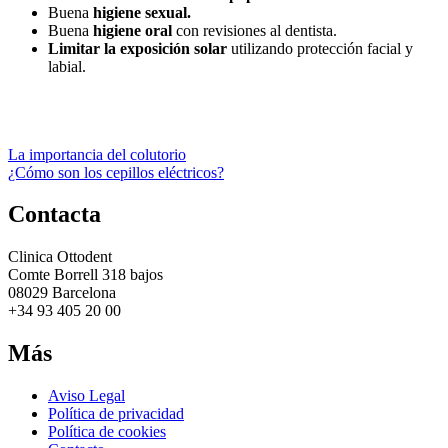
Buena
higiene sexual.
Buena
higiene oral
con revisiones al dentista.
Limitar la exposición solar
utilizando protección facial y
labial.
Navegación
La importancia del colutorio
¿Cómo son los cepillos eléctricos?
de
entradas
Contacta
Clinica Ottodent
Comte Borrell 318 bajos
08029 Barcelona
+34 93 405 20 00
Más
Aviso Legal
Política de privacidad
Política de cookies