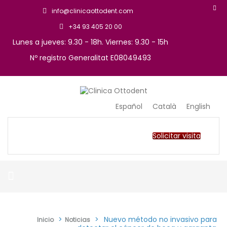
info@clinicaottodent.com
+34 93 405 20 00
Lunes a jueves: 9.30 - 18h. Viernes: 9.30 - 15h
Nº registro Generalitat E08049493
Arte y tecnología dental
Clinica Ottodent
Español
Català
English
Solicitar visita
>
>
Nuevo método no invasivo para
Inicio
Noticias