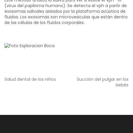
Este método analiza la saliva para ver si existe el vph -16
(virus del papiloma humano). Se detecta el vph a partir de
exosomas salivales aislados por la plataforma acústica de
fluidos. Los exosomas son microvesiculas que están dentro
de las células de los fluidos corporales.
Navegación
Salud dental de los niños
Succión del pulgar en los
de
bebés
entradas