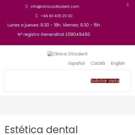
info@clinicaottodent.com
+34 93 405 20 00
Lunes a jueves: 9.30 - 18h. Viernes: 9.30 - 15h
Nº registro Generalitat E08049493
Arte y tecnología dental
Clinica Ottodent
Español
Català
English
Solicitar visita
Estética dental