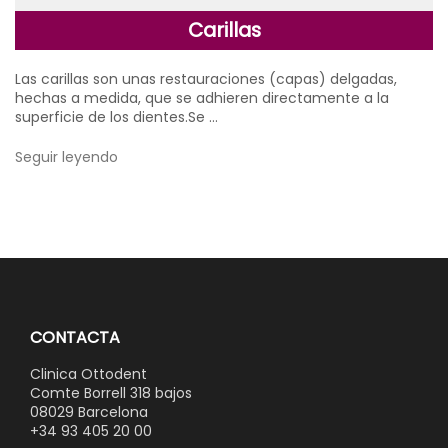
Carillas
Las carillas son unas restauraciones (capas) delgadas,
hechas a medida, que se adhieren directamente a la
superficie de los dientes.Se …
Seguir leyendo
CONTACTA
Clinica Ottodent
Comte Borrell 318 bajos
08029 Barcelona
+34 93 405 20 00