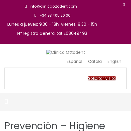
info@clinicaottodent.com
+34 93 405 20 00
Lunes a jueves: 9.30 - 18h. Viernes: 9.30 - 15h
Nº registro Generalitat E08049493
Arte y tecnología dental
Clinica Ottodent
Español
Català
English
Solicitar visita
Prevención – Higiene