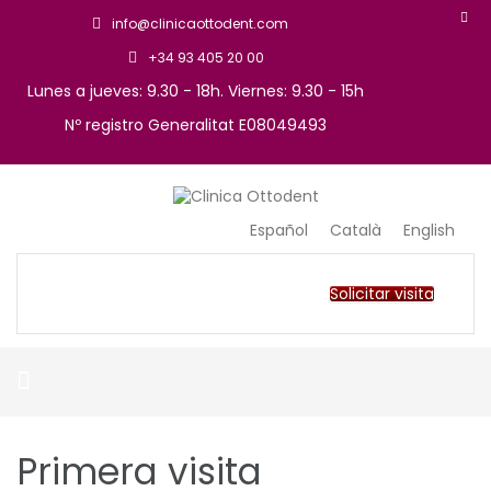
info@clinicaottodent.com
+34 93 405 20 00
Lunes a jueves: 9.30 - 18h. Viernes: 9.30 - 15h
Nº registro Generalitat E08049493
Arte y tecnología dental
Clinica Ottodent
Español
Català
English
Solicitar visita
Primera visita