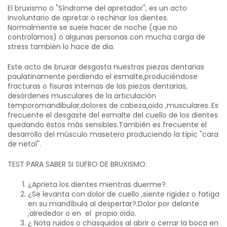
El bruxismo o "Síndrome del apretador", es un acto
involuntario de apretar o rechinar los dientes.
Normalmente se suele hacer de noche (que no
controlamos) o algunas personas con mucha carga de
stress también lo hace de dia.
Este acto de bruxar desgasta nuestras piezas dentarias
paulatinamente perdiendo el esmalte,produciéndose
fracturas o fisuras internas de las piezas dentarias,
desórdenes musculares de la articulación
temporomandibular,dolores de cabeza,oido ,musculares..Es
frecuente el desgaste del esmalte del cuello de los dientes
quedando éstos más sensibles.También es frecuente el
desarrollo del músculo masetero produciendo la típic "cara
de netol".
TEST PARA SABER SI SUFRO DE BRUXISMO:
¿Aprieta los dientes mientras duerme?.
¿Se levanta con dolor de cuello ,siente rigidez o fatiga
en su mandíbula al despertar?.Dolor por delante
,alrededor o en el propio oido.
¿ Nota ruidos o chasquidos al abrir o cerrar la boca en