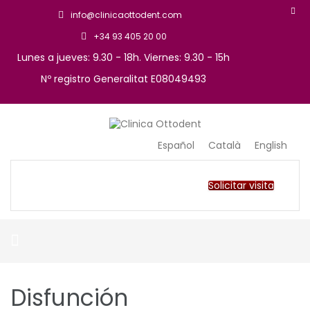
info@clinicaottodent.com
+34 93 405 20 00
Lunes a jueves: 9.30 - 18h. Viernes: 9.30 - 15h
Nº registro Generalitat E08049493
Arte y tecnología dental
Clinica Ottodent
Español
Català
English
Solicitar visita
Disfunción