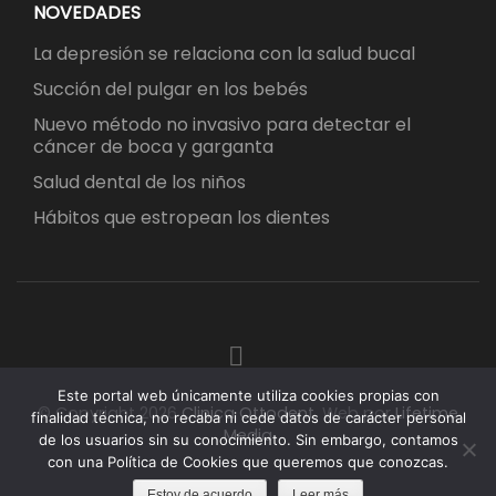
NOVEDADES
La depresión se relaciona con la salud bucal
Succión del pulgar en los bebés
Nuevo método no invasivo para detectar el
cáncer de boca y garganta
Salud dental de los niños
Hábitos que estropean los dientes
Este portal web únicamente utiliza cookies propias con
© Copyright 2026
Clinica Ottodent
.
Web por
Lifetime
finalidad técnica, no recaba ni cede datos de carácter personal
Media
de los usuarios sin su conocimiento. Sin embargo, contamos
con una Política de Cookies que queremos que conozcas.
Estoy de acuerdo
Leer más