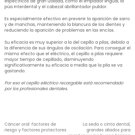
específicos de gran utilidad, como el limpiador lingual, la
púa interdental y el cabezal abrillantador pulidor.
Es especialmente efectivo en prevenir la aparición de sarro
y de manchas, manteniendo la blancura de los dientes y
reduciendo la aparición de problemas en las encías.
Su eficacia es muy superior a la del cepillo a pilas, debido a
la diferencia de sus ángulos de oscilación. Para conseguir el
mismo efecto que el eléctrico, el cepillo a pilas requiere
mayor tiempo de cepillado, disminuyendo
significativamente su eficacia a media que la pila se va
gastando.
Por eso el cepillo eléctrico recargable está recomendado
por los profesionales dentales.
Navegación
Cáncer oral: factores de
La seda o cinta dental,
de
riesgo y factores protectores
grandes aliados para