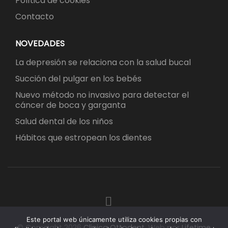
Política de cookies
Contacto
NOVEDADES
La depresión se relaciona con la salud bucal
Succión del pulgar en los bebés
Nuevo método no invasivo para detectar el
cáncer de boca y garganta
Salud dental de los niños
Hábitos que estropean los dientes
Este portal web únicamente utiliza cookies propias con
© Copyright 2026
Clinica Ottodent
.
Web por
Lifetime