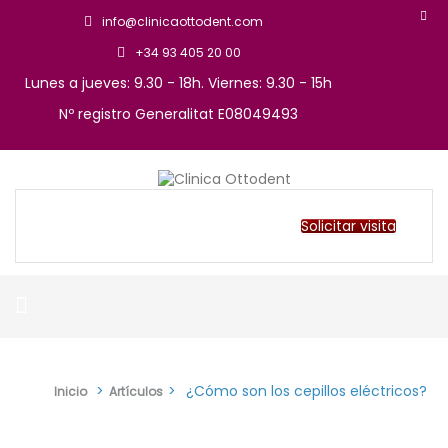
info@clinicaottodent.com
+34 93 405 20 00
Lunes a jueves: 9.30 - 18h. Viernes: 9.30 - 15h
Nº registro Generalitat E08049493
Arte y tecnología dental
Clinica Ottodent
Solicitar visita
>
>
¿Cómo son los cepillos eléctricos?
Inicio
Artículos