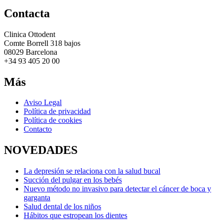
entradas
Contacta
Clinica Ottodent
Comte Borrell 318 bajos
08029 Barcelona
+34 93 405 20 00
Más
Aviso Legal
Política de privacidad
Política de cookies
Contacto
NOVEDADES
La depresión se relaciona con la salud bucal
Succión del pulgar en los bebés
Nuevo método no invasivo para detectar el cáncer de boca y
garganta
Salud dental de los niños
Hábitos que estropean los dientes