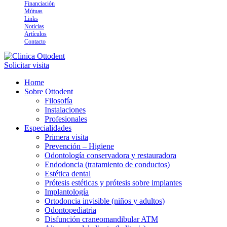
Financiación
Mútuas
Links
Noticias
Artículos
Contacto
Solicitar visita
Arte y tecnología dental
Clinica Ottodent
Home
Sobre Ottodent
Filosofía
Instalaciones
Profesionales
Especialidades
Primera visita
Prevención – Higiene
Odontología conservadora y restauradora
Endodoncia (tratamiento de conductos)
Estética dental
Prótesis estéticas y prótesis sobre implantes
Implantología
Ortodoncia invisible (niños y adultos)
Odontopediatria
Disfunción craneomandibular ATM