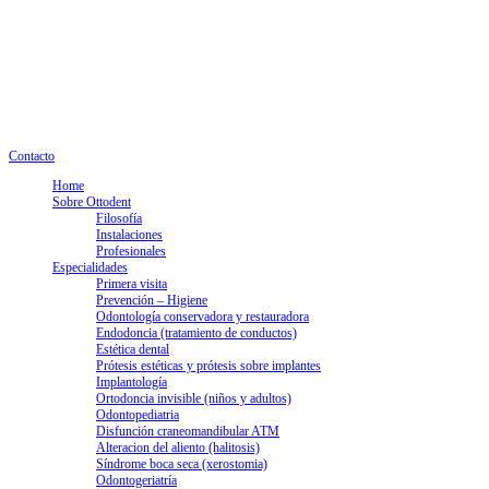
info@clinicaottodent.com
+34 93 405 20 00
Lunes a jueves: 9.30 - 18h. Viernes: 9.30 - 15h
Nº registro Generalitat E08049493
Contacto
Home
Sobre Ottodent
Filosofía
Instalaciones
Profesionales
Especialidades
Primera visita
Prevención – Higiene
Odontología conservadora y restauradora
Endodoncia (tratamiento de conductos)
Estética dental
Prótesis estéticas y prótesis sobre implantes
Implantología
Ortodoncia invisible (niños y adultos)
Odontopediatria
Disfunción craneomandibular ATM
Alteracion del aliento (halitosis)
Síndrome boca seca (xerostomia)
Odontogeriatría