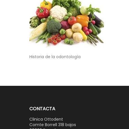
Navegación
Historia de la odontología
de
entradas
CONTACTA
Clinica Ottodent
Comte Borrell 318 bajos