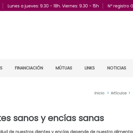
Lunes a jueves: 9.30 - 18h. Viernes: 9.30 - 15h
Nº registro
ES
FINANCIACIÓN
MÚTUAS
LINKS
NOTICIAS
>
>
Inicio
Artículos
tes sanos y encías sanas
alud de nuestros dientes y encías depende de nuestra alimenta