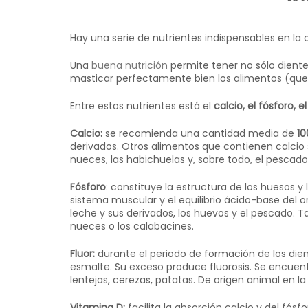
Hay una serie de nutrientes indispensables en l
Una
buena nutrición
permite tener no sólo diente
masticar perfectamente bien los alimentos (que 
Entre estos nutrientes está el
calcio, el fósforo, e
Calcio:
se recomienda una cantidad media de
10
derivados. Otros alimentos que contienen calcio so
nueces, las habichuelas y, sobre todo, el pescad
Fósforo
: constituye la estructura de los huesos y 
sistema muscular y el equilibrio ácido-base del 
leche y sus derivados, los huevos y el pescado. 
nueces o los calabacines.
Fluor:
durante el periodo de formación de los dient
esmalte. Su exceso produce fluorosis. Se encuen
lentejas, cerezas, patatas. De origen animal en la
Vitamina D:
facilita la absorción calcio y del fós