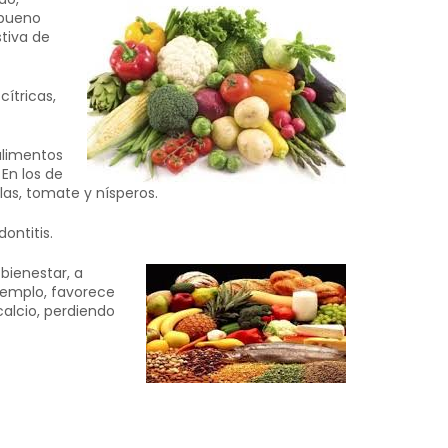
 bueno
tiva de
cítricas,
alimentos
En los de
las, tomate y nísperos.
ontitis.
 bienestar, a
ejemplo, favorece
calcio, perdiendo