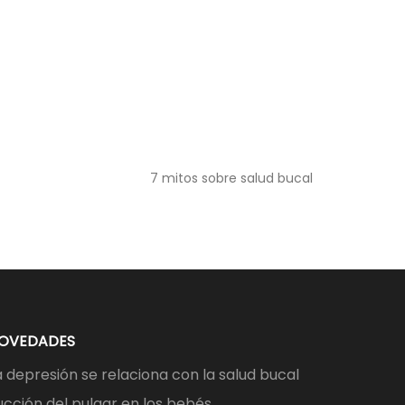
7 mitos sobre salud bucal
OVEDADES
a depresión se relaciona con la salud bucal
ucción del pulgar en los bebés