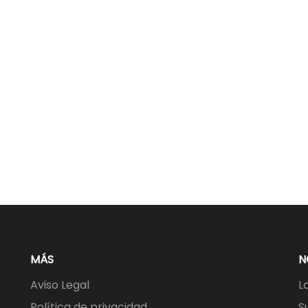
MÁS
N
Aviso Legal
L
Política de privacidad
S