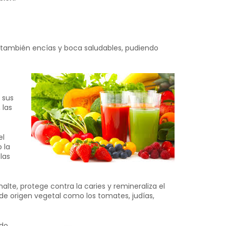
er también encías y boca saludables, pudiendo
y sus
 las
el
 la
las
lte, protege contra la caries y remineraliza el
de origen vegetal como los tomates, judías,
do,