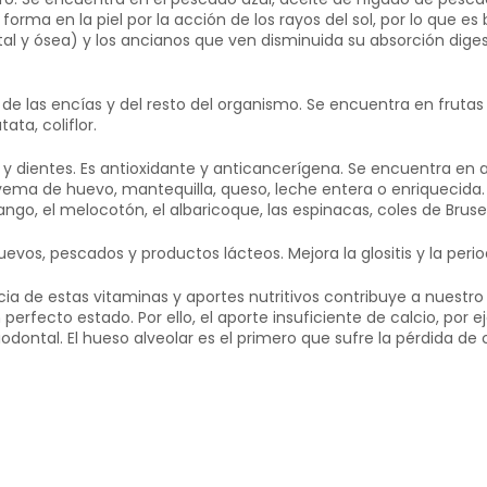
orma en la piel por la acción de los rayos del sol, por lo que es
al y ósea) y los ancianos que ven disminuida su absorción diges
 de las encías y del resto del organismo. Se encuentra en frutas 
ata, coliflor.
y dientes. Es antioxidante y anticancerígena. Se encuentra en 
ema de huevo, mantequilla, queso, leche entera o enriquecida. 
ngo, el melocotón, el albaricoque, las espinacas, coles de Bruse
evos, pescados y productos lácteos. Mejora la glositis y la period
cia de estas vitaminas y aportes nutritivos contribuye a nuestro
rfecto estado. Por ello, el aporte insuficiente de calcio, por 
odontal. El hueso alveolar es el primero que sufre la pérdida de 