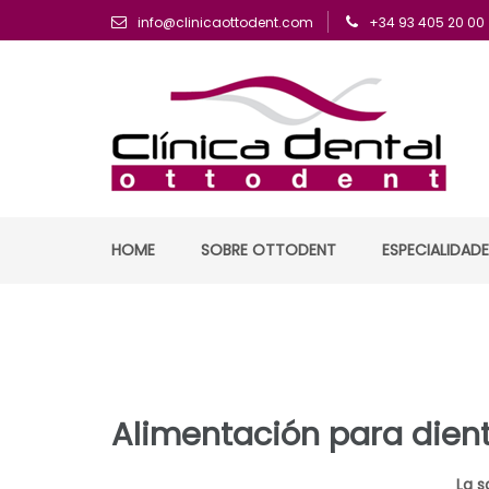
info@clinicaottodent.com
+34 93 405 20 00
Arte y tecnología dental
Clinica Ottodent
HOME
SOBRE OTTODENT
ESPECIALIDAD
Alimentación para dien
La s