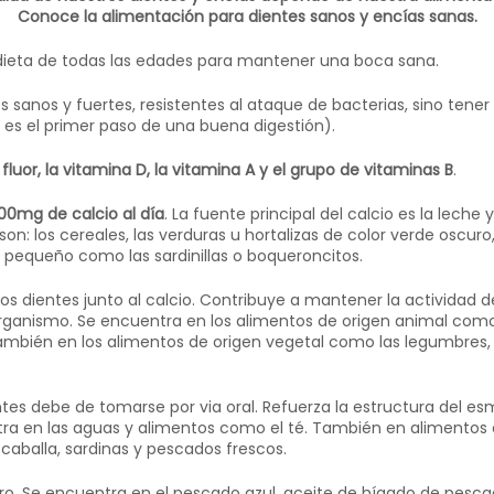
Conoce la alimentación para dientes sanos y encías sanas.
a dieta de todas las edades para mantener una boca sana.
s sanos y fuertes, resistentes al ataque de bacterias, sino ten
es el primer paso de una buena digestión).
l fluor, la vitamina D, la vitamina A y el grupo de vitaminas B
.
00mg de calcio al día
. La fuente principal del calcio es la leche 
n: los cereales, las verduras u hortalizas de color verde oscuro,
o pequeño como las sardinillas o boqueroncitos.
los dientes junto al calcio. Contribuye a mantener la actividad d
organismo. Se encuentra en los alimentos de origen animal como
También en los alimentos de origen vegetal como las legumbres, 
es debe de tomarse por via oral. Refuerza la estructura del esma
tra en las aguas y alimentos como el té. También en alimentos 
 caballa, sardinas y pescados frescos.
foro. Se encuentra en el pescado azul, aceite de hígado de pesca