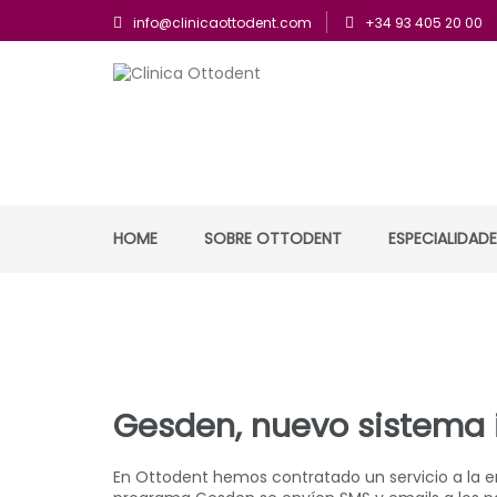
info@clinicaottodent.com
+34 93 405 20 00
Arte y tecnología dental
Clinica Ottodent
HOME
SOBRE OTTODENT
ESPECIALIDAD
Gesden, nuevo sistema 
En Ottodent hemos contratado un servicio a la 