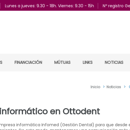
Lunes a jueves: 9.30 - 18h. Viernes: 9.30 - 15h
Nº registro 
ES
FINANCIACIÓN
MÚTUAS
LINKS
NOTICIAS
>
>
Inicio
Noticias
informático en Ottodent
empresa informática Infomed (Gestión Dental) para que desde e