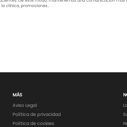
pacientes. De este modo, mantenemos una comunicación más á
e la clínica, promociones…
MÁS
N
Aviso Legal
L
Política de privacidad
S
Política de cookies
N