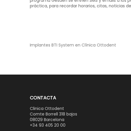
programa Gesden se envíen SMS y emails a los 
práctica, para recordar horarios, citas, noticias d
Navegación
Implantes BTI System en Clínica Ottodent
de
entradas
CONTACTA
Clinica Ottodent
Comte Borrell 318 bajos
08029 Barcelona
+34 93 405 20 00