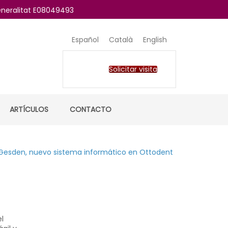
Generalitat E08049493
Español
Català
English
Solicitar visita
ARTÍCULOS
CONTACTO
Gesden, nuevo sistema informático en Ottodent
l