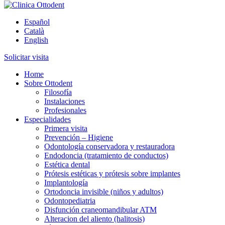
Arte y tecnología dental
Español
Clinica Ottodent
Català
English
Solicitar visita
Home
Sobre Ottodent
Filosofía
Instalaciones
Profesionales
Especialidades
Primera visita
Prevención – Higiene
Odontología conservadora y restauradora
Endodoncia (tratamiento de conductos)
Estética dental
Prótesis estéticas y prótesis sobre implantes
Implantología
Ortodoncia invisible (niños y adultos)
Odontopediatria
Disfunción craneomandibular ATM
Alteracion del aliento (halitosis)