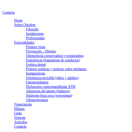
info@clinicaottodent.com
+34 93 405 20 00
Lunes a jueves: 9.30 - 18h. Viernes: 9.30 - 15h
Contacto
Home
Sobre Ottodent
Filosofía
Instalaciones
Profesionales
Especialidades
Primera visita
Prevención – Higiene
Odontología conservadora y restauradora
Endodoncia (tratamiento de conductos)
Estética dental
Prótesis estéticas y prótesis sobre implantes
Implantología
Ortodoncia invisible (niños y adultos)
Odontopediatria
Disfunción craneomandibular ATM
Alteracion del aliento (halitosis)
Síndrome boca seca (xerostomia)
Odontogeriatría
Financiación
Mútuas
Links
Noticias
Artículos
Contacto