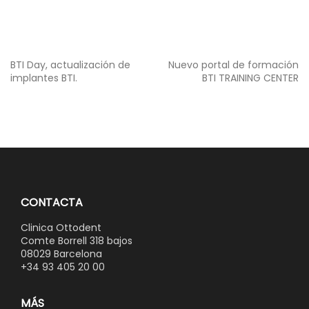
Navegación
BTI Day, actualización de
Nuevo portal de formación
de
implantes BTI.
BTI TRAINING CENTER
entradas
CONTACTA
Clinica Ottodent
Comte Borrell 318 bajos
08029 Barcelona
+34 93 405 20 00
MÁS