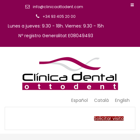
info@clinicaottodent.com
+34 93 405 20 00
Lunes a jueves: 9.30 - 18h. Viernes: 9.30 - 15h
Nº registro Generalitat E08049493
Arte y tecnología dental
Clinica Ottodent
Español
Català
English
Solicitar visita