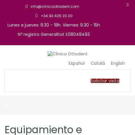
info@clinicaottodent.com
+34 93 405 20 00
Lunes a jueves: 9.30 - 18h. Viernes: 9.30 - 15h
Nº registro Generalitat E08049493
Arte y tecnología dental
Clinica Ottodent
Español
Català
English
Solicitar visita
Equipamiento e