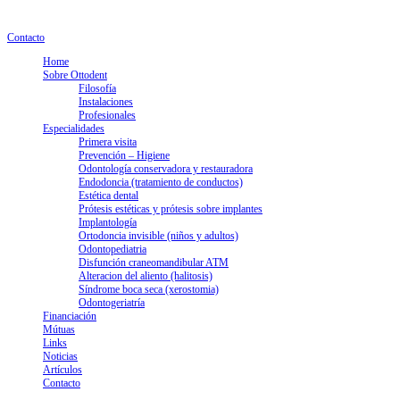
info@clinicaottodent.com
+34 93 405 20 00
Lunes a jueves: 9.30 - 18h. Viernes: 9.30 - 15h
Contacto
Home
Sobre Ottodent
Filosofía
Instalaciones
Profesionales
Especialidades
Primera visita
Prevención – Higiene
Odontología conservadora y restauradora
Endodoncia (tratamiento de conductos)
Estética dental
Prótesis estéticas y prótesis sobre implantes
Implantología
Ortodoncia invisible (niños y adultos)
Odontopediatria
Disfunción craneomandibular ATM
Alteracion del aliento (halitosis)
Síndrome boca seca (xerostomia)
Odontogeriatría
Financiación
Mútuas
Links
Noticias
Artículos
Contacto