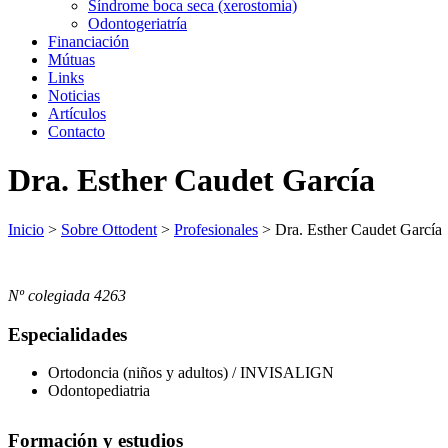
Síndrome boca seca (xerostomia)
Odontogeriatría
Financiación
Mútuas
Links
Noticias
Artículos
Contacto
Dra. Esther Caudet García
Inicio
>
Sobre Ottodent
>
Profesionales
>
Dra. Esther Caudet García
Nº colegiada 4263
Especialidades
Ortodoncia (niños y adultos) / INVISALIGN
Odontopediatria
Formación y estudios