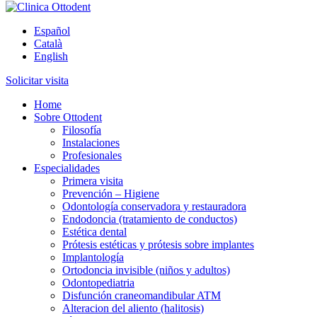
Arte y tecnología dental
Español
Clinica Ottodent
Català
English
Solicitar visita
Home
Sobre Ottodent
Filosofía
Instalaciones
Profesionales
Especialidades
Primera visita
Prevención – Higiene
Odontología conservadora y restauradora
Endodoncia (tratamiento de conductos)
Estética dental
Prótesis estéticas y prótesis sobre implantes
Implantología
Ortodoncia invisible (niños y adultos)
Odontopediatria
Disfunción craneomandibular ATM
Alteracion del aliento (halitosis)