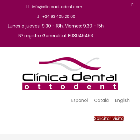
info@clinicaottodent.com
+34 93 405 20 00
Lunes a jueves: 9.30 - 18h. Viernes: 9.30 - 15h
Nº registro Generalitat E08049493
Arte y tecnología dental
Clinica Ottodent
Español
Català
English
Solicitar visita