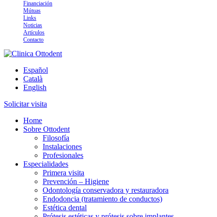
Financiación
Mútuas
Links
Noticias
Artículos
Contacto
Arte y tecnología dental
Español
Clinica Ottodent
Català
English
Solicitar visita
Home
Sobre Ottodent
Filosofía
Instalaciones
Profesionales
Especialidades
Primera visita
Prevención – Higiene
Odontología conservadora y restauradora
Endodoncia (tratamiento de conductos)
Estética dental
Prótesis estéticas y prótesis sobre implantes