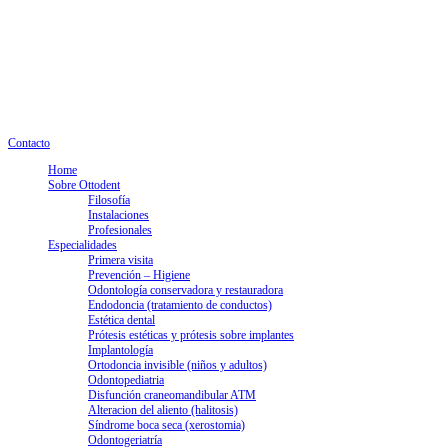
info@clinicaottodent.com
+34 93 405 20 00
Lunes a jueves: 9.30 - 18h. Viernes: 9.30 - 15h
Nº registro Generalitat E08049493
Contacto
Home
Sobre Ottodent
Filosofía
Instalaciones
Profesionales
Especialidades
Primera visita
Prevención – Higiene
Odontología conservadora y restauradora
Endodoncia (tratamiento de conductos)
Estética dental
Prótesis estéticas y prótesis sobre implantes
Implantología
Ortodoncia invisible (niños y adultos)
Odontopediatria
Disfunción craneomandibular ATM
Alteracion del aliento (halitosis)
Síndrome boca seca (xerostomia)
Odontogeriatría