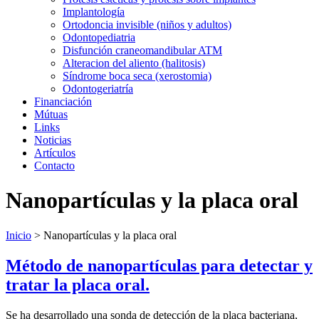
Implantología
Ortodoncia invisible (niños y adultos)
Odontopediatria
Disfunción craneomandibular ATM
Alteracion del aliento (halitosis)
Síndrome boca seca (xerostomia)
Odontogeriatría
Financiación
Mútuas
Links
Noticias
Artículos
Contacto
Nanopartículas y la placa oral
Inicio
>
Nanopartículas y la placa oral
Método de nanopartículas para detectar y
tratar la placa oral.
Se ha desarrollado una sonda de detección de la placa bacteriana,