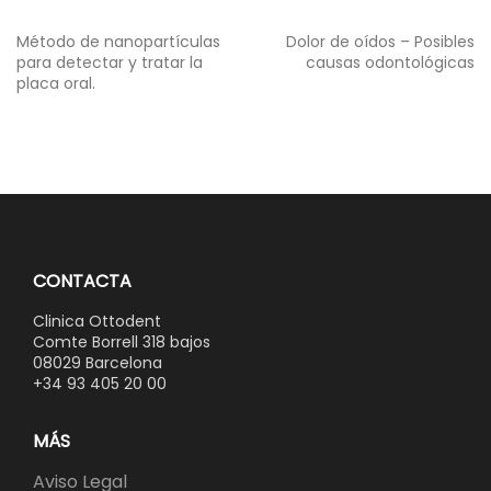
Navegación
Método de nanopartículas
Dolor de oídos – Posibles
de
para detectar y tratar la
causas odontológicas
entradas
placa oral.
CONTACTA
Clinica Ottodent
Comte Borrell 318 bajos
08029 Barcelona
+34 93 405 20 00
MÁS
Aviso Legal