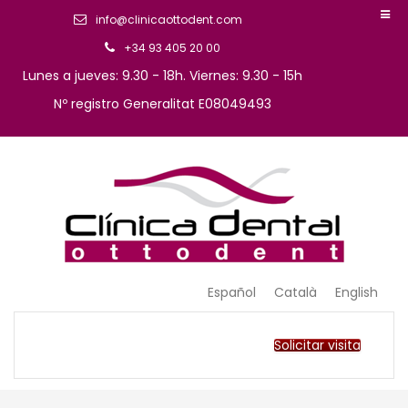
info@clinicaottodent.com
+34 93 405 20 00
Lunes a jueves: 9.30 - 18h. Viernes: 9.30 - 15h
Nº registro Generalitat E08049493
Arte y tecnología dental
Clinica Ottodent
Español
Català
English
Solicitar visita