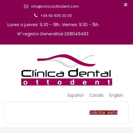
info@clinicaottodent.com
+34 93 405 20 00
Lunes a jueves: 9.30 - 18h. Viernes: 9.30 - 15h
Nº registro Generalitat E08049493
Arte y tecnología dental
Clinica Ottodent
Español
Català
English
Solicitar visita