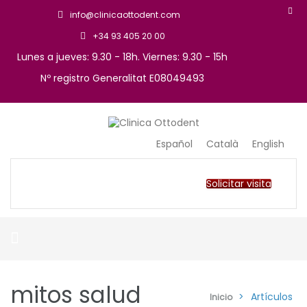
info@clinicaottodent.com
+34 93 405 20 00
Lunes a jueves: 9.30 - 18h. Viernes: 9.30 - 15h
Nº registro Generalitat E08049493
Arte y tecnología dental
Clinica Ottodent
Español
Català
English
Solicitar visita
mitos salud
>
Artículos
Inicio