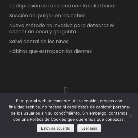
La depresión se relaciona con la salud bucal
Succión del pulgar en los bebés
Nuevo método no invasivo para detectar el
cáncer de boca y garganta
Salud dental de los niños
Hábitos que estropean los dientes
Este portal web únicamente utiliza cookies propias con
© Copyright 2026
Clinica Ottodent
.
Web por
Lifetime
finalidad técnica, no recaba ni cede datos de carácter personal
Media
de los usuarios sin su conocimiento. Sin embargo, contamos
con una Política de Cookies que queremos que conozcas.
Estoy de acuerdo
Leer más